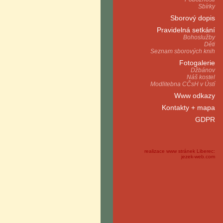
Sbírky
Sborový dopis
Pravidelná setkání
Bohoslužby
Děti
Seznam sborových knih
Fotogalerie
Džbánov
Náš kostel
Modlitebna CČsH v Ústí
Www odkazy
Kontakty + mapa
GDPR
realizace www stránek Liberec:
jezek-web.com