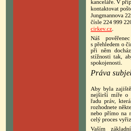
kanceláře. V pří
kontaktovat pošt
Jungmannova 22/9
čísle 224 999 22
cirkev.cz
.
Náš pověřene
s přehledem o či
při něm docház
stížnosti tak, 
spokojenosti.
Práva subje
Aby byla zajišt
nejširší míře o
řadu práv, kter
rozhodnete někte
nebo přímo na n
celý proces vyřiz
Vaším základn