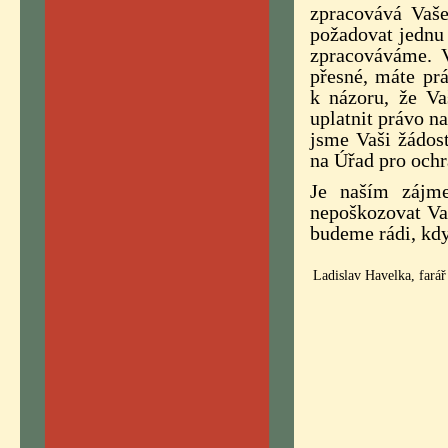
zpracovává Vaše
požadovat jednu 
zpracováváme. V
přesné, máte pr
k názoru, že V
uplatnit právo n
jsme Vaši žádost
na Úřad pro ochr
Je naším zájm
nepoškozovat Vaš
budeme rádi, kdy
Ladislav Havelka, farář