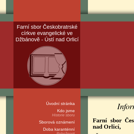
Farní sbor Českobratrské
církve evangelické ve
Džbánově - Ústí nad Orlicí
Infor
Úvodní stránka
Kdo jsme
Historie sboru
Farní sbor Čes
Sborová oznámení
nad Orlicí,
Doba karanténní
Pobožnosti