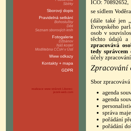
IČO: 70892652,
Sbírky
se sídlem Voděr
Sborový dopis
Pravidelná setkání
(dále také jen 
Bohoslužby
Evropského par
Děti
Seznam sborových knih
osob v souvislo
Fotogalerie
těchto údajů a
Džbánov
zpracovává oso
Náš kostel
Modlitebna CČsH v Ústí
tedy správcem 
Www odkazy
účely zpracování
Kontakty + mapa
Zpracování 
GDPR
Sbor zpracovává 
realizace www stránek Liberec:
agenda souv
jezek-web.com
agenda souvi
personalist
správa maje
pořádání pře
pořádání do