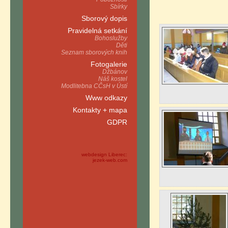
Sbírky
Sborový dopis
Pravidelná setkání
Bohoslužby
Děti
Seznam sborových knih
Fotogalerie
Džbánov
Náš kostel
Modlitebna CČsH v Ústí
Www odkazy
Kontakty + mapa
GDPR
webdesign Liberec:
jezek-web.com