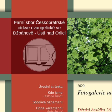
Farní sbor Českobratrské
církve evangelické ve
Džbánově - Ústí nad Orlicí
2020
Úvodní stránka
Fotogalerie ud
Kdo jsme
Historie sboru
Sborová oznámení
Doba karanténní
Dětská besídka 26
Pobožnosti